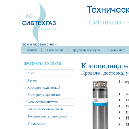
Главная
О компании
Продукты и услуги
Прайс-лист
ПРОДУКТЫ И УСЛУГИ
Криоцилиндры
Продажа, доставка, 
Азот
Аргон
Сфе
Кислород технический
л
Кислород медицинский
с
Газы особой чистоты
г
Пищевые газовые смеси
п
Технические газовые смеси
м
Углекислота