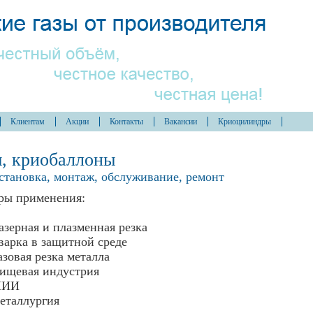
Клиентам
Акции
Контакты
Вакансии
Криоцилиндры
, криобаллоны
установка, монтаж, обслуживание, ремонт
ры применения:
азерная и плазменная резка
варка в защитной среде
азовая резка металла
ищевая индустрия
НИИ
еталлургия