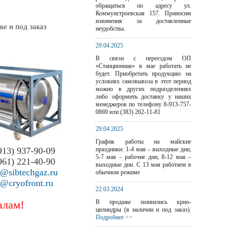
обращаться по адресу ул.
Коммунстроевская 157. Приносим
извинения за доставленные
е и под заказ
неудобства.
29.04.2025
В связи с переездом ОП
«Станционная» в мае работать не
будет. Приобретать продукцию на
условиях самовывоза в этот период
можно в других подразделениях
либо оформить доставку у наших
менеджеров по телефону 8-913-757-
0869 или (383) 262-11-81
29.04.2025
График работы на майские
913) 937-90-09
праздники: 1-4 мая – выходные дни,
5-7 мая – рабочие дни, 8-12 мая –
961) 221-40-90
выходные дни. С 13 мая работаем в
s@sibtechgaz.ru
обычном режиме
s@cryofront.ru
22.03.2024
В продаже появились крио-
алам!
цилиндры (в наличии и под заказ).
Подробнее >>