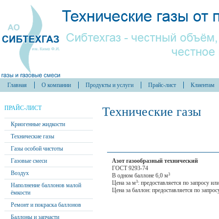
Главная
О компании
Продукты и услуги
Прайс-лист
Клиентам
ПРАЙС-ЛИСТ
Технические газы
Криогенные жидкости
Технические газы
Газы особой чистоты
Газовые смеси
Азот газообразный технический
ГОСТ 9293-74
Воздух
В одном баллоне 6,0 м
3
Цена за м
: предоставляется по запросу и
3
Наполнение баллонов малой
Цена за баллон: предоставляется по запро
ёмкости
Ремонт и покраска баллонов
Баллоны и запчасти